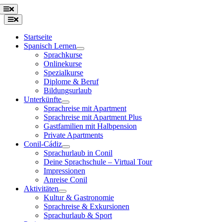
Zum
Toggle
Navigation
Inhalt
Toggle
springen
Navigation
Startseite
Spanisch Lernen
Sprachkurse
Onlinekurse
Spezialkurse
Diplome & Beruf
Bildungsurlaub
Unterkünfte
Sprachreise mit Apartment
Sprachreise mit Apartment Plus
Gastfamilien mit Halbpension
Private Apartments
Conil-Cádiz
Sprachurlaub in Conil
Deine Sprachschule – Virtual Tour
Impressionen
Anreise Conil
Aktivitäten
Kultur & Gastronomie
Sprachreise & Exkursionen
Sprachurlaub & Sport