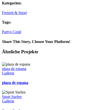
Kategorien:
Freizeit & Sport
Tags:
Partys Conil
Share This Story, Choose Your Platform!
Facebook
X
Reddit
LinkedIn
Tumblr
Pinterest
Vk
E-
Ähnliche Projekte
Mail
plaza de espana
Gallerie
plaza de espana
Sport Surfen
Gallerie